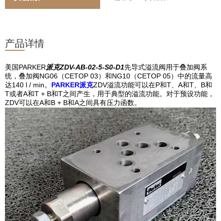
产品详情
美国PARKER
派克ZDV-AB-02-5-S0-D1
先导式溢流阀用于叠加阀系
统，叠加阀NG06（CETOP 03）和NG10（CETOP 05）中的流量高
达140 l / min。
PARKER派克
ZDV
溢流功能可以在P和T、A和T、B和
T或者A和T + B和T之间产生，用于典型的溢流功能。对于预设功能，
ZDV可以在A和B + B和A之间具有压力函数。