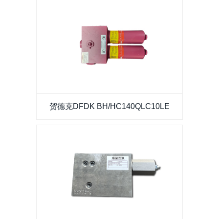
贺德克DFDK BH/HC140QLC10LE
贺德克DFDK BH/HC140QLC10LE